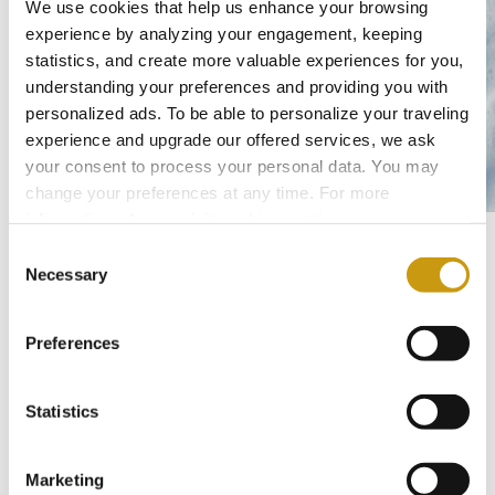
We use cookies that help us enhance your browsing
experience by analyzing your engagement, keeping
Nachhaltiger Betrieb
statistics, and create more valuable experiences for you,
Umwelt
understanding your preferences and providing you with
Gesellschaft
personalized ads. To be able to personalize your traveling
experience and upgrade our offered services, we ask
your consent to process your personal data. You may
Im Creta Maris Resort fördern und
change your preferences at any time. For more
information, please, visit
cookies settings
.
unterstützen wir nachhaltige Praktiken, die
dem Fortschritt unserer lokalen
Consent
Necessary
Selection
Gemeinschaften dienen und zur lokalen und
nationalen Wirtschaft beitragen. Die
Preferences
Reduzierung des Energieverbrauchs, die
Beseitigung unseres ökologischen
Statistics
Fußabdrucks und die Minimierung der
Treibhausgasemissionen sind fester
Bestandteil unserer
Marketing