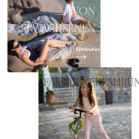
VON
ERWACHSENEN
Entdecken
FAMILIENERFAHRU
Entdecken