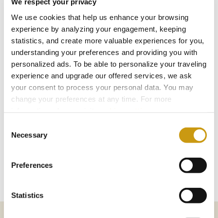
We respect your privacy
die Stadt.
We use cookies that help us enhance your browsing
MEHR
experience by analyzing your engagement, keeping
statistics, and create more valuable experiences for you,
understanding your preferences and providing you with
personalized ads. To be able to personalize your traveling
experience and upgrade our offered services, we ask
your consent to process your personal data. You may
change your preferences at any time. For more
information, please, visit
cookies settings
.
Consent
Necessary
Selection
Preferences
Statistics