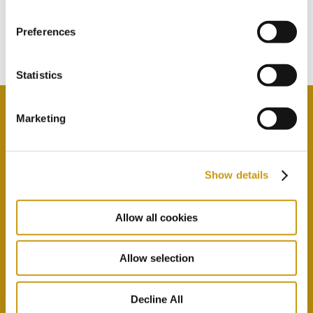
ABONNIEREN SIE UNSEREN
Preferences
NEWSLETTER
Statistics
Marketing
Durch Auswahl dieser Option stimmen Sie unseren
Datenschutzbestimmungen und Allgemeinen
Show details
Geschäftsbedingungen
hier
zu
Allow all cookies
Allow selection
Decline All