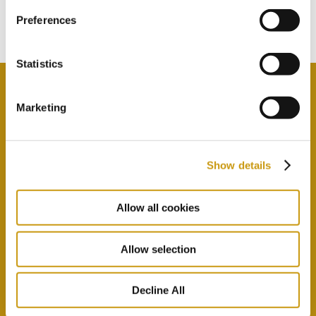
ABONNIEREN SIE UNSEREN
Preferences
NEWSLETTER
Statistics
Marketing
Durch Auswahl dieser Option stimmen Sie unseren
Datenschutzbestimmungen und Allgemeinen
Geschäftsbedingungen
hier
zu
Show details
Allow all cookies
Allow selection
Decline All