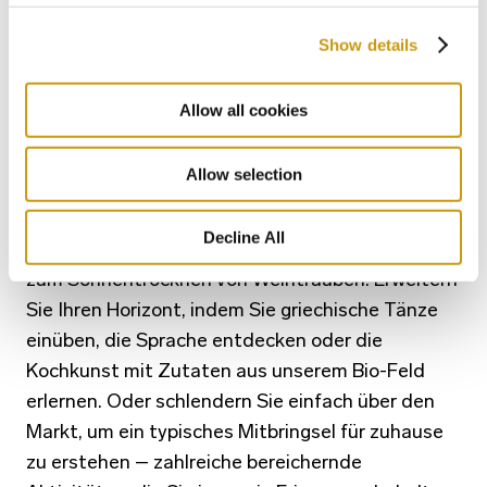
Show details
DIE KRETISCHE LEBENSART
Erleben Sie die Lebensfreude der kretischen
Allow all cookies
Kultur und verbinden Sie sich mit der
nachhaltigen kretischen Lebensart, indem Sie an
Allow selection
unseren »grünen« Events mit Lokalkolorit
teilnehmen – von der Schafschur und dem
Decline All
Dreschen von Weizen über die Olivenernte bis
zum Sonnentrocknen von Weintrauben. Erweitern
Sie Ihren Horizont, indem Sie griechische Tänze
einüben, die Sprache entdecken oder die
Kochkunst mit Zutaten aus unserem Bio-Feld
erlernen. Oder schlendern Sie einfach über den
Markt, um ein typisches Mitbringsel für zuhause
zu erstehen – zahlreiche bereichernde