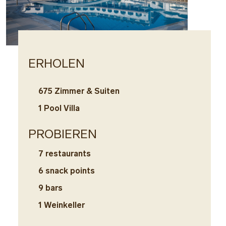
ERHOLEN
WAS
675 Zimmer & Suiten
1 m
aus
1 Pool Villa
San
6 A
PROBIEREN
1 b
Auß
7 restaurants
gel
6 snack points
3 b
9 bars
Auß
Ber
1 Weinkeller
Erw
5 K