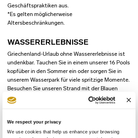
Geschäftspraktiken aus.
*Es gelten möglicherweise
Altersbeschränkungen.
WASSERERLEBNISSE
Griechenland-Urlaub ohne Wassererlebnisse ist
undenkbar. Tauchen Sie in einem unserer 16 Pools
kopfüber in den Sommer ein oder sorgen Sie in
unserem Wasserpark für viele spritzige Momente.
Besuchen Sie unseren Strand mit der Blauen
Flagge und schwimmen Sie im ruhigen, tiefblau
glitzernden Wasser der Ägäis. Entdecken Sie eine
Vielzahl an aufregenden Wassersport- und
We respect your privacy
Funsportarten wie Tretboote, Kajaks, Kanus,
SUPs und Flyboards oder legen Sie Ihr
We use cookies that help us enhance your browsing