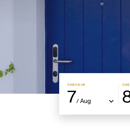
CHECK-IN
CHE
7
Aug
/