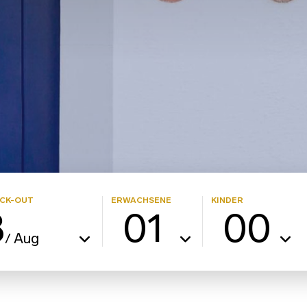
CK-OUT
ERWACHSENE
KINDER
8
01
00
Aug
/