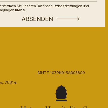
on stimmen Sie unseren Datenschutzbestimmungen und
ingungen
hier
zu
MHTE 1039K015A003800
s, 70014,