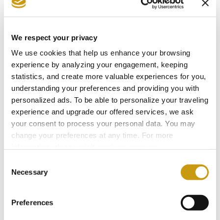
Verfügbarkeit kostenlos.
We respect your privacy
Was passiert, wenn ich früh
We use cookies that help us enhance your browsing
im Resort ankomme?
experience by analyzing your engagement, keeping
Wenn Sie vor unserer regulären Check-in-Zeit
statistics, and create more valuable experiences for you,
(15:00 Uhr) anreisen, können Sie Ihr Gepäck an
understanding your preferences and providing you with
der Rezeption abstellen und alle Einrichtungen
personalized ads. To be able to personalize your traveling
des Resorts nutzen, bis Ihr Zimmer bezugsfertig
experience and upgrade our offered services, we ask
ist. Sollte Ihr Zimmer bei Ihrer Ankunft verfügbar
your consent to process your personal data. You may
sein, können wir Ihnen einen sofortigen Check-in
change your preferences at any time. For more
gegen Gebühr anbieten. Für Gäste der Premium
information, please, visit
cookies settings
.
Zimmer & Suiten und für Silber-, Gold- und
Consent
Platin-Mitglieder des Select Clubs ist der frühe
Necessary
Selection
Check-in kostenlos, immer vorbehaltlich der
Verfügbarkeit.
Preferences