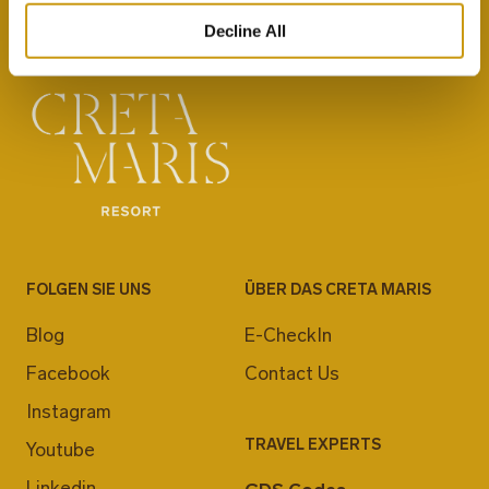
Decline All
FOLGEN SIE UNS
ÜBER DAS CRETA MARIS
Blog
E-CheckIn
Facebook
Contact Us
Instagram
TRAVEL EXPERTS
Youtube
Linkedin