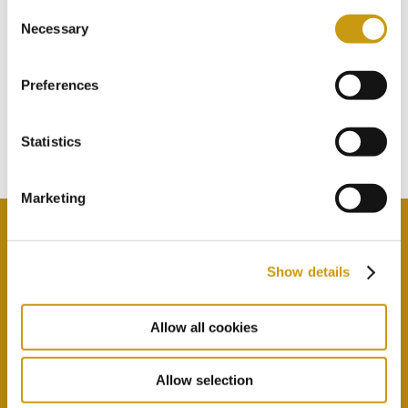
Consent
STAY IN
Necessary
Selection
TOUCH
Preferences
ABONNIEREN SIE UNSEREN
Statistics
NEWSLETTER
Marketing
Show details
Durch Auswahl dieser Option stimmen Sie unseren
Datenschutzbestimmungen und Allgemeinen
Allow all cookies
Geschäftsbedingungen
hier
zu
Allow selection