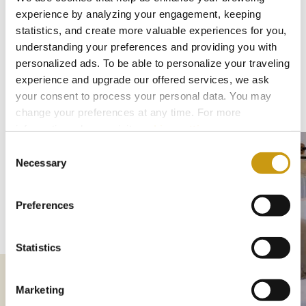
Unsere Vision ist es, ein authentisches
experience by analyzing your engagement, keeping
kretisches Erlebnis zu bieten, unsere
statistics, and create more valuable experiences for you,
understanding your preferences and providing you with
Traditionen zu pflegen und dabei stets
personalized ads. To be able to personalize your traveling
unsere Leistungen und Einrichtungen zu
experience and upgrade our offered services, we ask
your consent to process your personal data. You may
verbessern.
change your preferences at any time. For more
information, please, visit
cookies settings
.
Consent
Necessary
Selection
Preferences
Statistics
Marketing