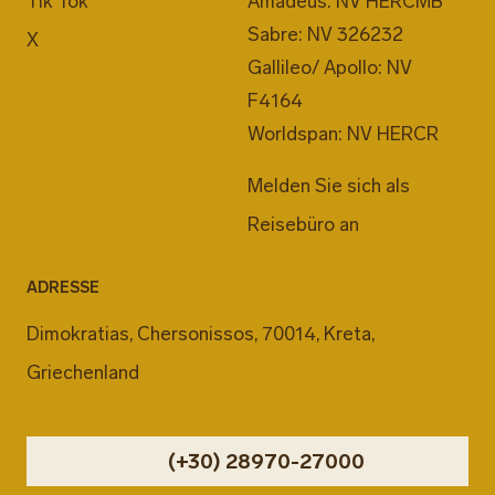
Tik Tok
Amadeus: NV HERCMB
Sabre: NV 326232
X
Gallileo/ Apollo: NV
F4164
Worldspan: NV HERCR
Melden Sie sich als
Reisebüro an
ADRESSE
Dimokratias, Chersonissos, 70014, Kreta,
Griechenland
(+30) 28970-27000