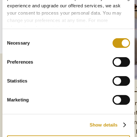
experience and upgrade our offered services, we ask
your consent to process your personal data. You may
change your preferences at any time. For more
information, please, visit
cookies settings
.
Consent
Necessary
Selection
Preferences
Statistics
DELUXE ROOMS
FAMI
Marketing
Entspannen Sie stilvoll in den Deluxe
Tauchen
Rooms des Creta Maris Resorts
Ambient
Annehml
Show details
die alle