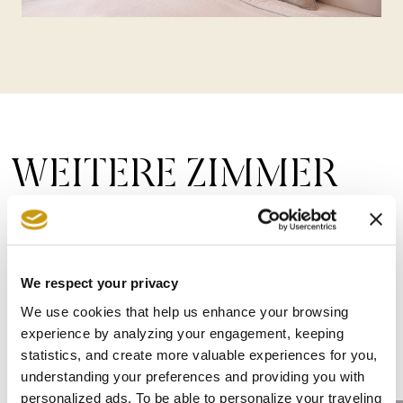
WEITERE ZIMMER
Unsere Vision ist es, ein authentisches
kretisches Erlebnis zu bieten, unsere
We respect your privacy
Traditionen zu pflegen und dabei stets
We use cookies that help us enhance your browsing
unsere Leistungen und Einrichtungen zu
experience by analyzing your engagement, keeping
statistics, and create more valuable experiences for you,
verbessern.
understanding your preferences and providing you with
personalized ads. To be able to personalize your traveling