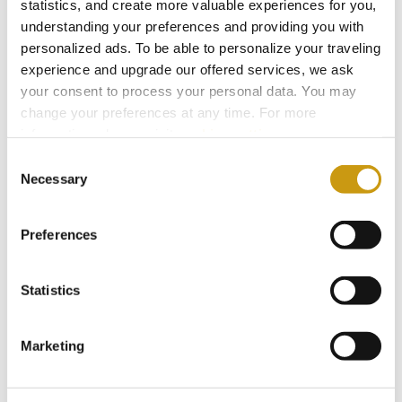
statistics, and create more valuable experiences for you,
understanding your preferences and providing you with
personalized ads. To be able to personalize your traveling
2020
experience and upgrade our offered services, we ask
your consent to process your personal data. You may
change your preferences at any time. For more
2019
information, please, visit
cookies settings
.
Consent
Necessary
Selection
2018
Preferences
2017
Statistics
2016
Marketing
2015