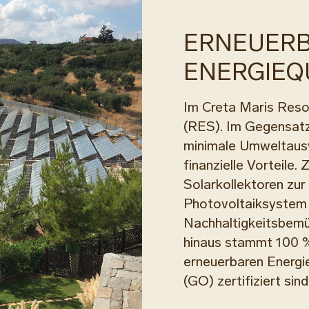
ERNEUER
ENERGIEQ
Im Creta Maris Resor
(RES). Im Gegensat
minimale Umweltausw
finanzielle Vorteile
Solarkollektoren zu
Photovoltaiksystem z
Nachhaltigkeitsbemü
hinaus stammt 100 
erneuerbaren Energi
(GO) zertifiziert sind