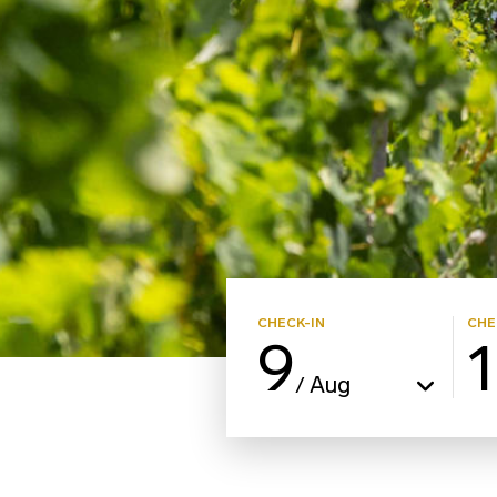
CHECK-IN
CHE
9
Aug
/