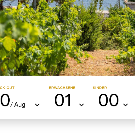
CK-OUT
ERWACHSENE
KINDER
10
01
00
Aug
/