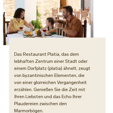
Das Restaurant Platia, das dem
Küch
lebhaften Zentrum einer Stadt oder
Griech
einem Dorfplatz (platia) ähnelt, zeugt
von byzantinischen Elementen, die
Locat
von einer glorreichen Vergangenheit
Terra
erzählen. Genießen Sie die Zeit mit
Ihren Liebsten und das Echo Ihrer
Dress
Plaudereien zwischen den
Smart
Marmorbögen.
Sportb