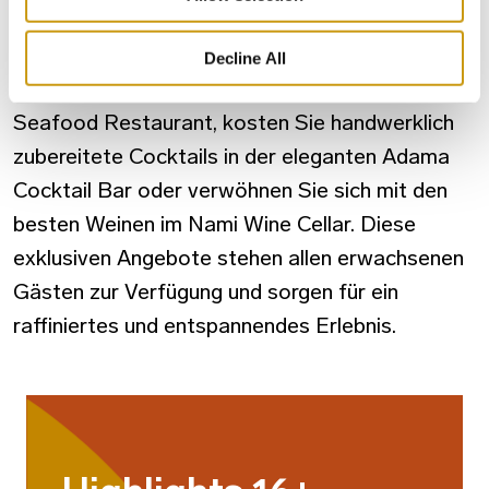
erwachsenenfreundlichen Einrichtungen, die allen
Gästen ab 16 Jahren zur Verfügung stehen.
Decline All
Genießen Sie exquisite Mahlzeiten im Alatsi
Seafood Restaurant, kosten Sie handwerklich
zubereitete Cocktails in der eleganten Adama
Cocktail Bar oder verwöhnen Sie sich mit den
besten Weinen im Nami Wine Cellar. Diese
exklusiven Angebote stehen allen erwachsenen
Gästen zur Verfügung und sorgen für ein
raffiniertes und entspannendes Erlebnis.