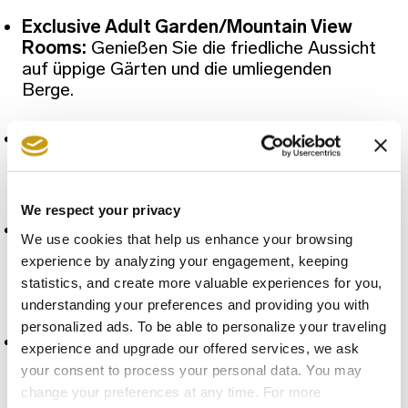
Exclusive Adult Garden/Mountain View
Rooms:
Genießen Sie die friedliche Aussicht
auf üppige Gärten und die umliegenden
Berge.
Exclusive Adult Sea View Rooms:
Erfreuen
Sie sich an atemberaubenden Ausblicken auf
die Ägäis von Ihrem privaten Balkon aus.
We respect your privacy
Exclusive Adult Sea-Front Rooms:
Gönnen
We use cookies that help us enhance your browsing
Sie sich das ultimative Erlebnis direkt am
experience by analyzing your engagement, keeping
Strand, mit den beruhigenden Klängen des
statistics, and create more valuable experiences for you,
Meeres nur wenige Schritte entfernt.
understanding your preferences and providing you with
personalized ads. To be able to personalize your traveling
Exclusive Adult Sea View Suites - with
experience and upgrade our offered services, we ask
Premium Perks:
Entspannen Sie sich in
your consent to process your personal data. You may
einem stilvollen Ambiente, in dem Komfort
change your preferences at any time. For more
und Erholung auf erstklassige Services und