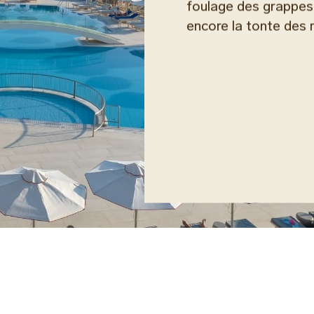
foulage des grappes
encore la tonte des 
Culture et hi
Construit sur le site
considère l'antiquit
de son existence. La 
et la culture grecqu
les ruines soigneusem
tapis tissés à la mai