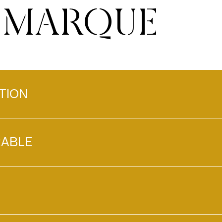
A MARQUE
dans le hall, les num
collection de sceaux 
l’exposition d’artefa
la collection privée 
musées locaux. Le pa
chaque instant au Cre
TION
de beauté et d’harmo
Célébration 
RABLE
L’hospitalité crétois
– qu’il s’agisse de s
attendant que l’agneau
réconfortante des bo