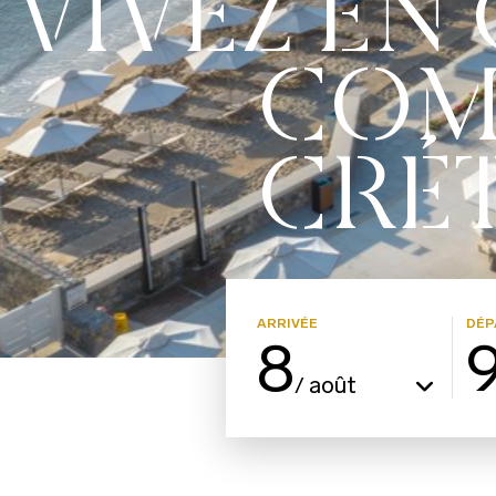
VIVEZ EN
COM
CRÉ
ARRIVÉE
DÉP
8
août
/