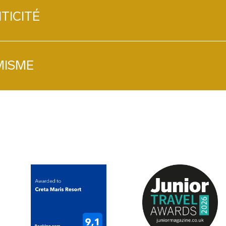
plus simplement, à l’
TICITÉ
monde est bienvenu, l
générosité est tout 
des autres, pour les 
naturel qu’une baign
MISME
journée d’été.
Et même un v
de trop
-
Nous sommes créateu