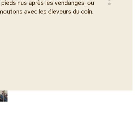
 pieds nus après les vendanges, ou
moutons avec les éleveurs du coin.
stoire
 d'une ancienne localité, le Creta Maris
é et la culture comme les fondements
civilisation minoenne, l'art populaire
e contemporaine sont visibles partout :
ent restaurées près de la piscine, les
n selon des techniques traditionnelles