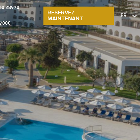
30 28970
RÉSERVEZ
FR
MAINTENANT
7000