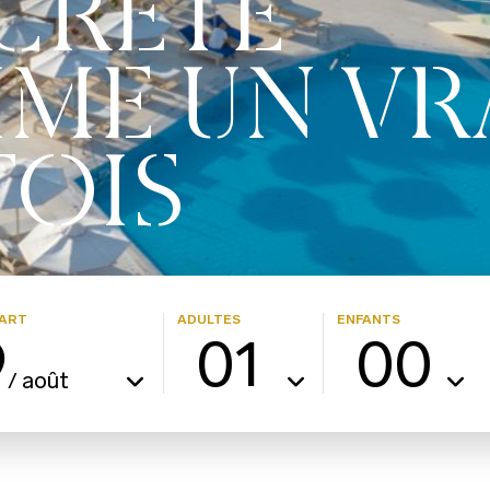
 CRÈTE
ME UN VR
TOIS
ART
ADULTES
ENFANTS
9
01
00
août
/