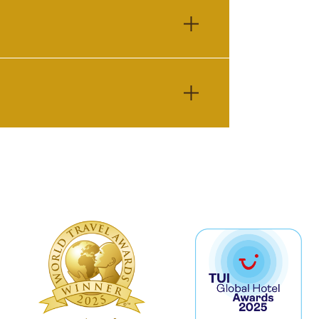
ombre d’un grand figuier. Tout le
a famille, c’est tout. Cet esprit de
simplement une évidence. Prendre soin
Crétois et pour nous, est tout aussi
ade dans la mer par une chaude
illage ne serait pas
rs de souvenirs, mais ce sont les