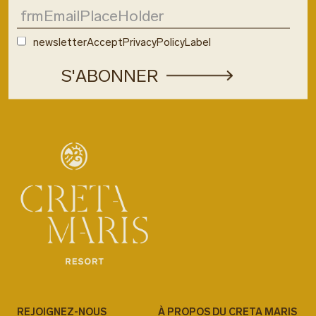
newsletterAcceptPrivacyPolicyLabel
REJOIGNEZ-NOUS
À PROPOS DU CRETA MARIS