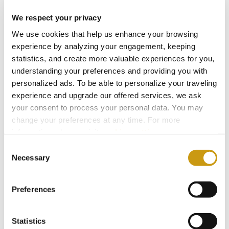
artistes de rue, mais aussi des festivals
We respect your privacy
parfaits pour ceux qui aiment s’amuser
We use cookies that help us enhance your browsing
et manger en plein air. Au détour de vos
experience by analyzing your engagement, keeping
promenades, vous rencontrerez
statistics, and create more valuable experiences for you,
souvent des ruines anciennes datant
understanding your preferences and providing you with
de l’époque minoenne, mais également
personalized ads. To be able to personalize your traveling
des églises, sans oublier les
experience and upgrade our offered services, we ask
your consent to process your personal data. You may
innombrables boutiques et restaurants
change your preferences at any time. For more
qui agrémenteront vos escapades dans
information, please, visit
cookies settings
.
la ville.
Consent
Necessary
Selection
Preferences
EXPÉRIENCES À
HERSONISSOS
Statistics