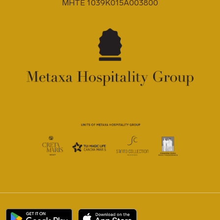
MHTE 1039K015A003800