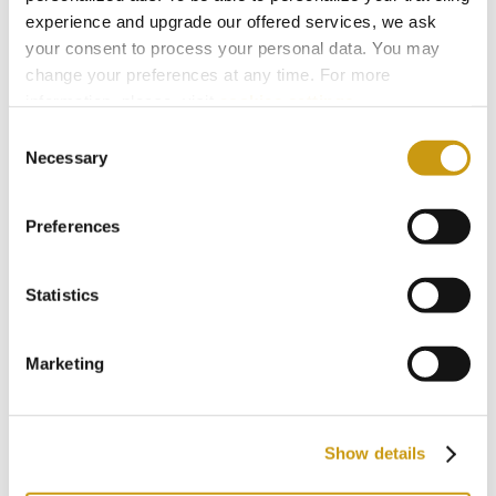
pendant la période des vendanges
experience and upgrade our offered services, we ask
en août, vous aurez la chance de
your consent to process your personal data. You may
change your preferences at any time. For more
participer aux rituels authentiques
information, please, visit
cookies settings
.
des vendanges crétoises ; de la
Consent
cueillette au transport vers le
Necessary
Selection
pressoir où est produit le moût de
raisin.
Preferences
Statistics
Marketing
Show details