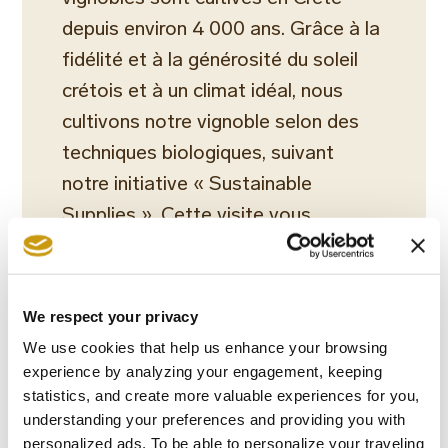
depuis environ 4 000 ans. Grâce à la
fidélité et à la générosité du soleil
crétois et à un climat idéal, nous
cultivons notre vignoble selon des
techniques biologiques, suivant
notre initiative « Sustainable
Supplies ». Cette visite vous
permettra de connaître les cépages
locaux les plus renommés, des
blancs Malvasia di Candia, Muscat
We respect your privacy
de Spina, Vidiano, Vilana, Vidianos,
We use cookies that help us enhance your browsing
Dafni, Athiri, Moschato Spinas et
experience by analyzing your engagement, keeping
statistics, and create more valuable experiences for you,
Piltos et des rouges Kotsifali,
understanding your preferences and providing you with
Liatiko et Mandilaria. En outre,
personalized ads. To be able to personalize your traveling