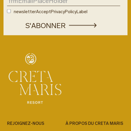
newsletterAcceptPrivacyPolicyLabel
REJOIGNEZ-NOUS
À PROPOS DU CRETA MARIS