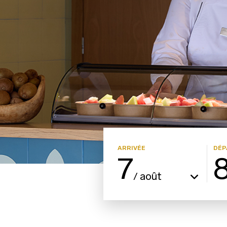
ARRIVÉE
DÉP
7
août
/