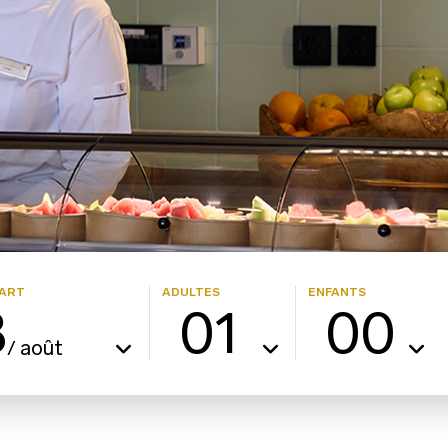
ART
ADULTES
ENFANTS
8
01
00
août
/