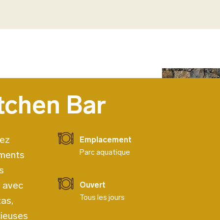
tchen Bar
tez
Emplacement
Parc aquatique
ements
s
s avec
Ouvert
Tous les jours
zas,
cieuses