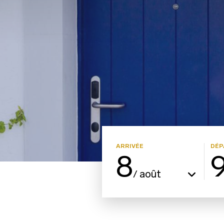
ARRIVÉE
DÉP
8
août
/