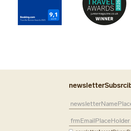
-
newsletterSubsrc