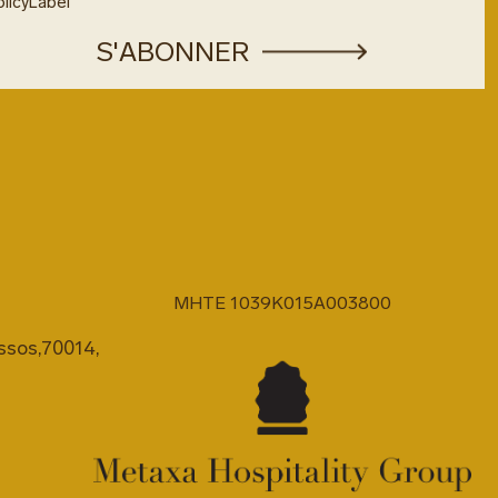
licyLabel
MHTE 1039K015A003800
ssos,70014,