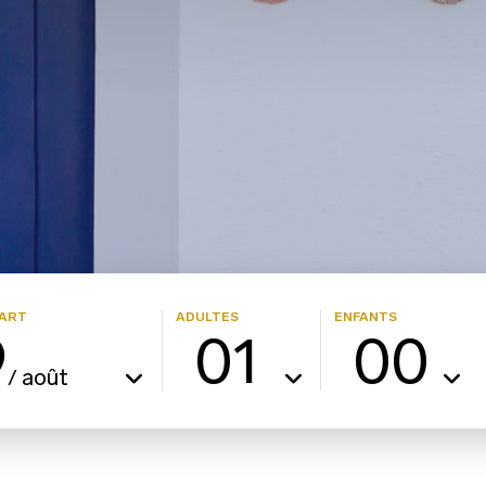
ART
ADULTES
ENFANTS
9
01
00
août
/