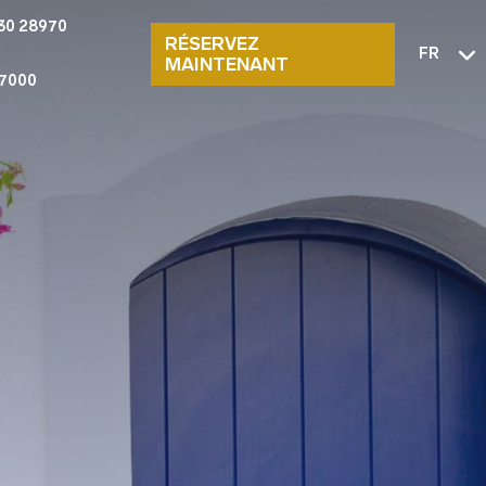
30 28970
RÉSERVEZ
FR
MAINTENANT
7000