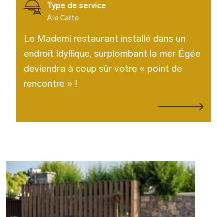
Type de service
À la Carte
Le Mademi restaurant installé dans un
endroit idyllique, surplombant la mer Égée
deviendra à coup sûr votre « point de
rencontre » !