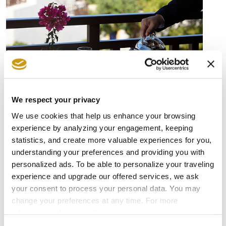
We respect your privacy
We use cookies that help us enhance your browsing
experience by analyzing your engagement, keeping
Restaurant
statistics, and create more valuable experiences for you,
Pithos
understanding your preferences and providing you with
personalized ads. To be able to personalize your traveling
experience and upgrade our offered services, we ask
your consent to process your personal data. You may
Dîner
change your preferences at any time. For more
information, please, visit
cookies settings
.