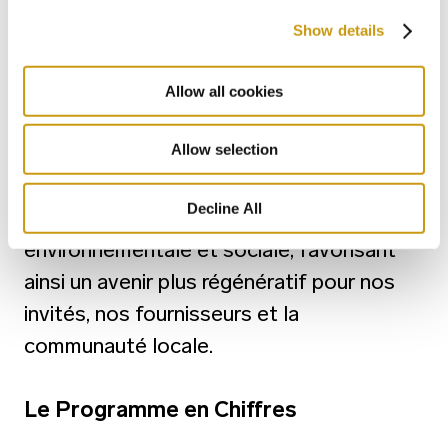
Show details
Nous croyons fermement que notre
engagement envers l'approvisionnement
Allow all cookies
durable et le programme
"Fournitures Durables"
Allow selection
contribuera de manière significative à nos
Decline All
objectifs de responsabilité
environnementale et sociale, favorisant
ainsi un avenir plus régénératif pour nos
invités, nos fournisseurs et la
communauté locale.
Le Programme en Chiffres