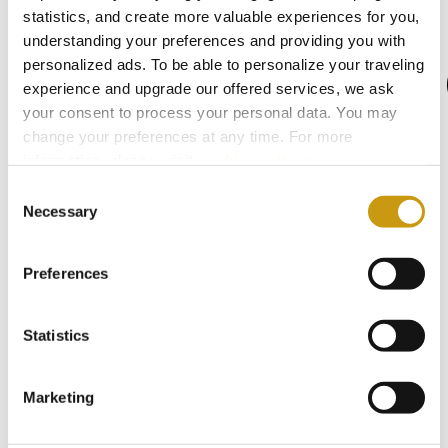
DE
statistics, and create more valuable experiences for you,
understanding your preferences and providing you with
L'APPROVI
personalized ads. To be able to personalize your traveling
experience and upgrade our offered services, we ask
your consent to process your personal data. You may
DURABLE
change your preferences at any time. For more
information, please, visit
cookies settings
.
Consent
Necessary
Nous établirons un processus d'évaluation
Selection
de notre chaîne d'approvisionnement basé
Preferences
sur des critères ESG, en mettant l'accent
sur les aspects environnementaux et
Statistics
sociaux. Nous prévoyons de mettre en
œuvre ce processus à partir de 2026, en
Marketing
commençant par nos principaux
fournisseurs d'aliments et de boissons.