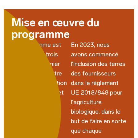
Mise en œuvre du
programme
Le programme est
En 2023, nous
structuré en trois
avons commencé
cycles: Le premier
l'inclusion des terres
cycle se concentre
des fournisseurs
sur l'auto-évaluation
dans le règlement
des fournisseurs et
UE 2018/848 pour
l'analyse des
l'agriculture
résultats. Le
biologique, dans le
deuxième cycle
but de faire en sorte
éduque les
que chaque