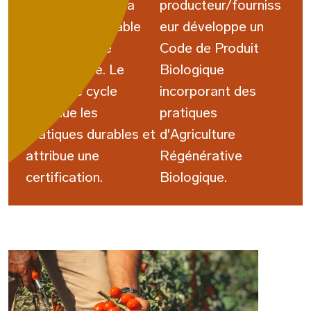
participants sur la
producteur/fourniss
fabrication durable
eur développe un
et l'agriculture
Code de Produit
régénérative. Le
Biologique
troisième cycle
incorporant des
réévalue les
pratiques
pratiques durables et
d'Agriculture
attribue une
Régénérative
certification.
Biologique.