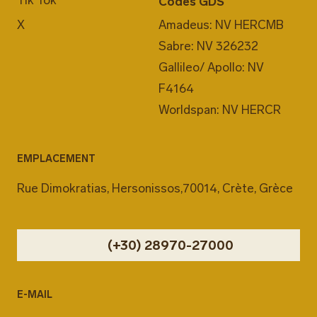
Tik Tok
Codes GDS
X
Amadeus: NV HERCMB
Sabre: NV 326232
Gallileo/ Apollo: NV
F4164
Worldspan: NV HERCR
EMPLACEMENT
Rue Dimokratias, Hersonissos,70014, Crète, Grèce
(+30) 28970-27000
E-MAIL