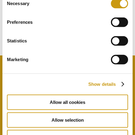
Necessary
Selection
STAY IN
TOUCH
Preferences
newsletterSubsrcibeToNewsletter
Statistics
Marketing
Show details
newsletterAcceptPrivacyPolicyLabel
Allow all cookies
Allow selection