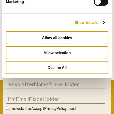
Marketing
Show details
Allow all cookies
STAY IN
TOUCH
Allow selection
newsletterSubsrcibeToNewsletter
Decline All
newsletterAcceptPrivacyPolicyLabel