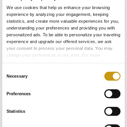
We use cookies that help us enhance your browsing
experience by analyzing your engagement, keeping
statistics, and create more valuable experiences for you,
understanding your preferences and providing you with
PRIX ET
personalized ads. To be able to personalize your traveling
experience and upgrade our offered services, we ask
RÉCOMP-
your consent to process your personal data. You may
change your preferences at any time. For more
ENSES
information, please, visit
cookies settings
.
Consent
Necessary
Selection
Preferences
Statistics