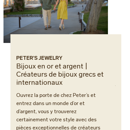
PETER’S JEWELRY
BOUT
Bijoux en or et argent |
Vête
Créateurs de bijoux grecs et
Vivez
internationaux
île ma
Ouvrez la porte de chez Peter’s et
estiv
entrez dans un monde d’or et
access
d’argent, vous y trouverez
propr
certainement votre style avec des
vacan
pièces exceptionnelles de créateurs
*L'acc