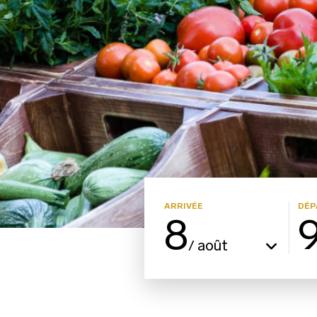
ARRIVÉE
DÉP
8
août
/