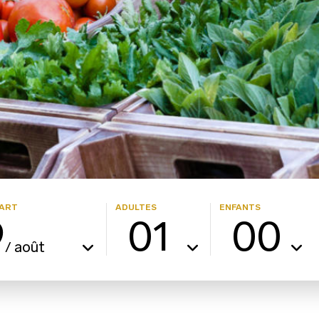
ART
ADULTES
ENFANTS
9
01
00
août
/