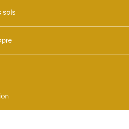
 sols
opre
ion