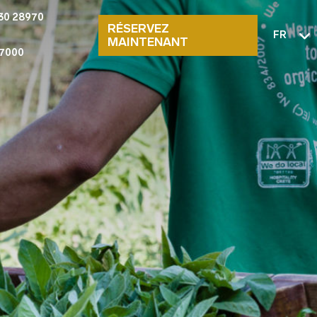
30 28970
RÉSERVEZ
FR
MAINTENANT
7000