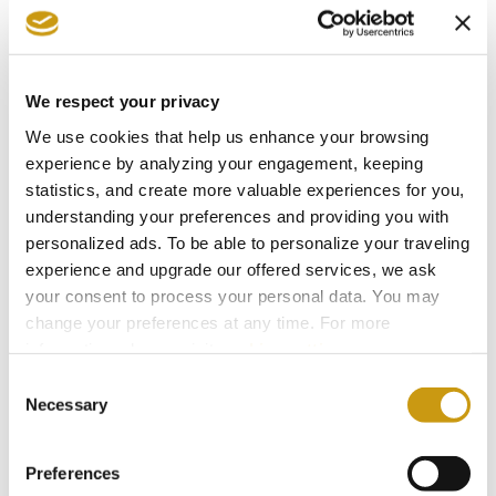
durable du Creta Maris Resort décrit en
détail toutes les activités au Creta Maris
dans tous les domaines identifiés comme
We respect your privacy
axes du développement durable, à savoir
We use cookies that help us enhance your browsing
experience by analyzing your engagement, keeping
l’environnement, la société et l’hospitalité
statistics, and create more valuable experiences for you,
durable.
understanding your preferences and providing you with
personalized ads. To be able to personalize your traveling
experience and upgrade our offered services, we ask
2024
your consent to process your personal data. You may
change your preferences at any time. For more
information, please, visit
cookies settings
.
2023
Consent
Necessary
Selection
2022
Preferences