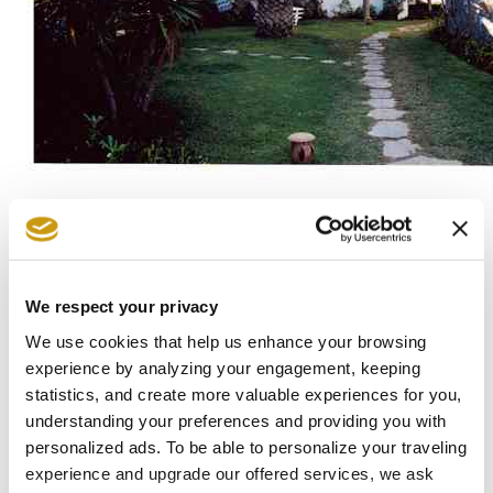
Die Gärten von Creta Maris – Ein
kretischer Hinterhof
We respect your privacy
Die Gärten von Creta Maris spiegeln das
We use cookies that help us enhance your browsing
Wesen traditioneller kretischer Innenhöfe
experience by analyzing your engagement, keeping
wider, in denen Natur und Schönheit auf
statistics, and create more valuable experiences for you,
harmonische Weise zusammenkommen.
understanding your preferences and providing you with
personalized ads. To be able to personalize your traveling
Inspiriert vom Erbe der Insel, beherbergen sie
experience and upgrade our offered services, we ask
Kräuter wie Oregano und Rosmarin,