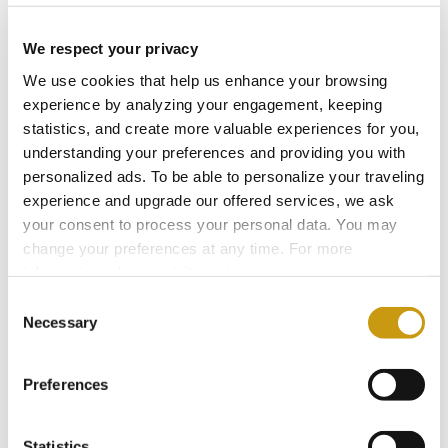
Creta Maris begann seine Reise im Jahr 1974
We respect your privacy
mit einer Vision, die auf authentischer
We use cookies that help us enhance your browsing
kretischer Gastfreundschaft basierte,
experience by analyzing your engagement, keeping
gegründet von Nikos und Loula Metaxa. Der
statistics, and create more valuable experiences for you,
understanding your preferences and providing you with
Empfangsbereich, den Sie heute sehen,
personalized ads. To be able to personalize your traveling
wurde ein Jahr später eröffnet und
experience and upgrade our offered services, we ask
verwandelte den Eingang in das lebendige
your consent to process your personal data. You may
change your preferences at any time. For more
Herz der Anlage.
information, please, visit
cookies settings
.
Consent
Ein großer Kronleuchter aus Holz, inspiriert
Necessary
Selection
von traditioneller klösterlicher Architektur,
schmückte einst die Lobby und wurde zu
Preferences
einem beliebten Wahrzeichen von Creta
Maris. Im Laufe der Jahre entwickelte sich die
Statistics