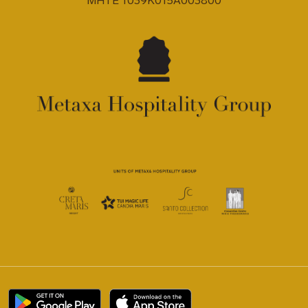
MHTE 1039K015A003800