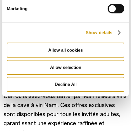
ADULTES
Marketing
En plus de l'Espace exclusif pour Exclusive Adult
Show details
Rooms, le Creta Maris propose une gamme
d'installations adaptées aux adultes,
Allow all cookies
accessibles à tous les invités âgés de 16 ans et
Allow selection
plus. Découvrez une cuisine exquise au
restaurant Alatsi Seafood, dégustez des
Decline All
cocktails artisanaux au élégant Adama Cocktail
Bar, ou laissez-vous tenter par les meilleurs vins
de la cave à vin Nami. Ces offres exclusives
sont disponibles pour tous les invités adultes,
garantissant une expérience raffinée et