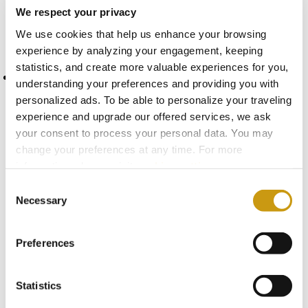
vous l’expérience ultime en bord de mer, avec
We respect your privacy
le doux murmure des vagues à quelques pas
We use cookies that help us enhance your browsing
seulement.
experience by analyzing your engagement, keeping
statistics, and create more valuable experiences for you,
Exclusive Adult Sea View Suites - with
understanding your preferences and providing you with
Premium Perks:
Détendez-vous dans un
personalized ads. To be able to personalize your traveling
espace élégant où confort et relaxation
experience and upgrade our offered services, we ask
s’allient à des services et équipements haut
your consent to process your personal data. You may
de gamme.
change your preferences at any time. For more
information, please, visit
cookies settings
.
Consent
Necessary
Selection
DÉCOUVREZ
Preferences
L'EXPÉRIENCE
IDÉALE POUR LES
Statistics