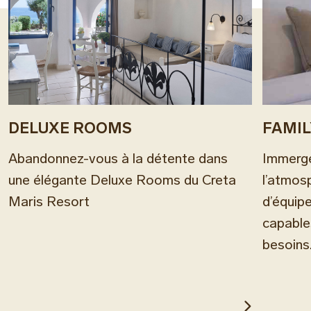
DELUXE ROOMS
FAMI
Abandonnez-vous à la détente dans
Immerge
une élégante Deluxe Rooms du Creta
l’atmos
Maris Resort
d’équip
capable
besoins