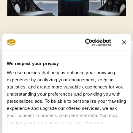
AUTRES CHAMBRES
We respect your privacy
We use cookies that help us enhance your browsing
experience by analyzing your engagement, keeping
statistics, and create more valuable experiences for you,
Nous avons vocation à offrir l’authenticité
understanding your preferences and providing you with
d’un séjour en Crète, à honorer nos traditions
personalized ads. To be able to personalize your traveling
et à améliorer constamment nos services et
experience and upgrade our offered services, we ask
your consent to process your personal data. You may
installations.
change your preferences at any time. For more
information, please, visit
cookies settings
.