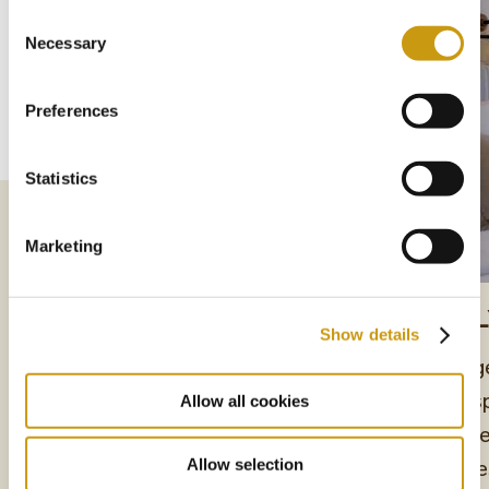
Consent
Necessary
Selection
Preferences
Statistics
Marketing
DELUXE ROOMS
FAMI
Show details
Abandonnez-vous à la détente dans
Immerge
une élégante Deluxe Rooms du Creta
l’atmos
Allow all cookies
Maris Resort
d’équip
Allow selection
capable