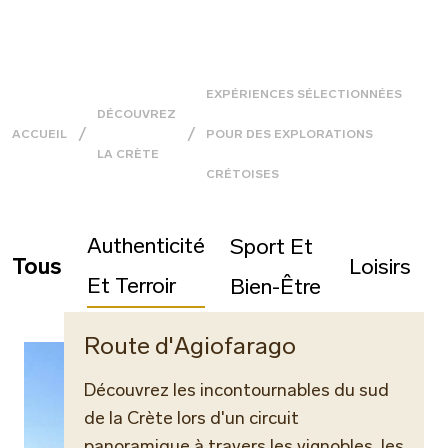
EXPÉRIENCES SÉLECTIONNÉES
DÉCOUVREZ
ACCUEIL
POUR DES EXPLORATIONS
LA CRÈTE
CRÉTOISES
Authenticité
Sport Et
Tous
Loisirs
Et Terroir
Bien-Être
Route d'Agiofarago
Découvrez les incontournables du sud
de la Crète lors d'un circuit
panoramique à travers les vignobles, les