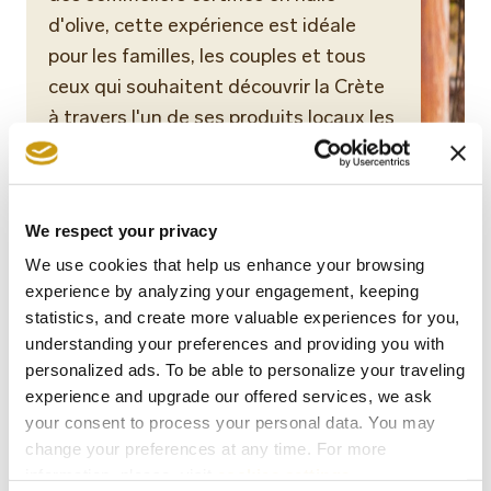
d'olive, cette expérience est idéale
pour les familles, les couples et tous
ceux qui souhaitent découvrir la Crète
à travers l'un de ses produits locaux les
plus prisés.
Book now
We respect your privacy
We use cookies that help us enhance your browsing
experience by analyzing your engagement, keeping
statistics, and create more valuable experiences for you,
understanding your preferences and providing you with
personalized ads. To be able to personalize your traveling
Visite guidée du palais de
experience and upgrade our offered services, we ask
Cnossos
your consent to process your personal data. You may
change your preferences at any time. For more
Découvrez l'univers fascinant de la
information, please, visit
cookies settings
.