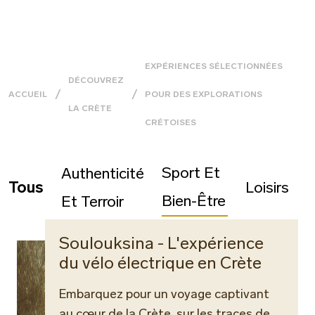
EXPÉRIENCES SÉLECTIONNÉES
DÉCOUVREZ
ACCUEIL
POUR DES EXPLORATIONS
LA CRÈTE
CRÉTOISES
Sport Et
Authenticité
Tous
Loisirs
Bien-Être
Et Terroir
Soulouksina - L'expérience
du vélo électrique en Crète
Embarquez pour un voyage captivant
au cœur de la Crète, sur les traces de