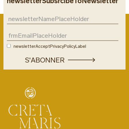
newsletterSubsrcibeToNewsletter
newsletterAcceptPrivacyPolicyLabel