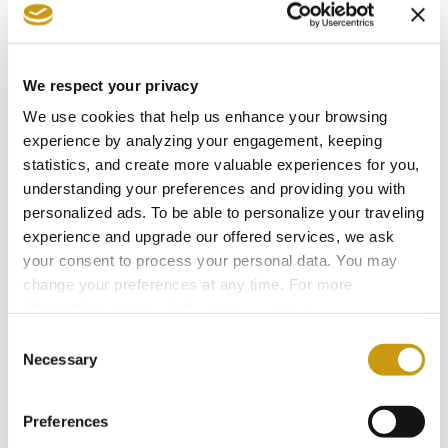
Partez à la découverte de la campagne
crétoise lors d'une randonnée guidée à
travers les oliveraies, les vignobles et
We respect your privacy
les vergers d'agrumes près de Cnossos.
We use cookies that help us enhance your browsing
Marchez le long de l'impressionnant
experience by analyzing your engagement, keeping
aqueduc vénitien du XVIIe siècle,
statistics, and create more valuable experiences for you,
découvrez la riche histoire de la région
understanding your preferences and providing you with
et profitez des explications de votre
personalized ads. To be able to personalize your traveling
guide sur les traditions agricoles
experience and upgrade our offered services, we ask
locales et la vie rurale. Idéal pour les
your consent to process your personal data. You may
change your preferences at any time. For more
familles, les couples et les petits
information, please, visit
cookies settings
.
groupes, avec transferts depuis l'hôtel
Consent
inclus et une visite facultative du site
Necessary
Selection
archéologique de Cnossos.
Preferences
Book now