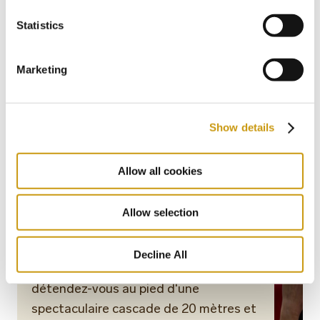
Statistics
Marketing
Randonnée guidée privée
dans les gorges de Richtis,
Show details
dans la région de Lasithi
Découvrez la beauté naturelle des
Allow all cookies
gorges de Richtis lors d'une randonnée
guidée à travers des paysages
Allow selection
luxuriants, des ponts en bois et des
sentiers longeant la rivière. Visitez le
Decline All
pont historique de Lachanas,
détendez-vous au pied d'une
spectaculaire cascade de 20 mètres et